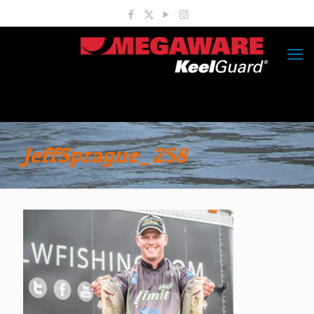
JeffSprague_258