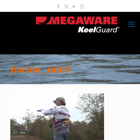
horton_rain3