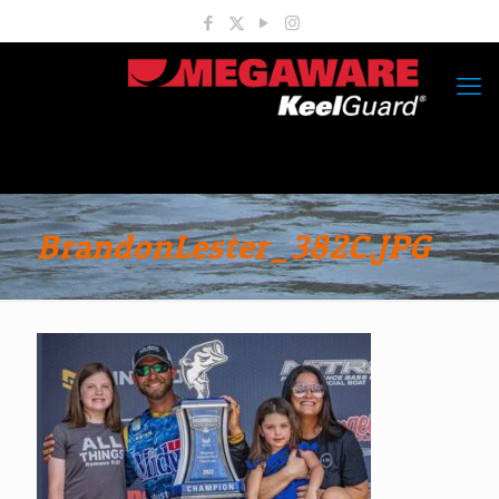
BrandonLester_382C.JPG